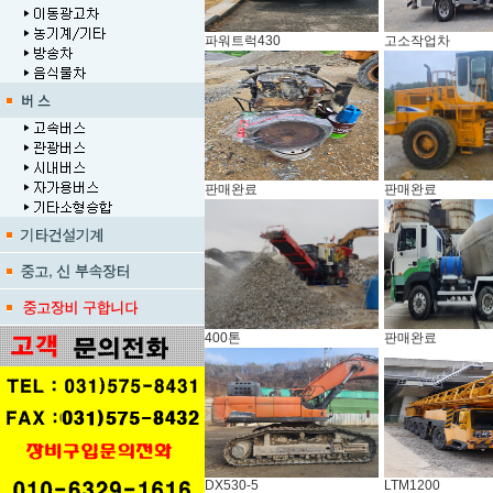
파워트럭430
고소작업차
판매완료
판매완료
400톤
판매완료
DX530-5
LTM1200