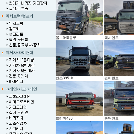
볼보540블루
엑시언트
벤츠3951K
판매완료
프리마480
판매완료