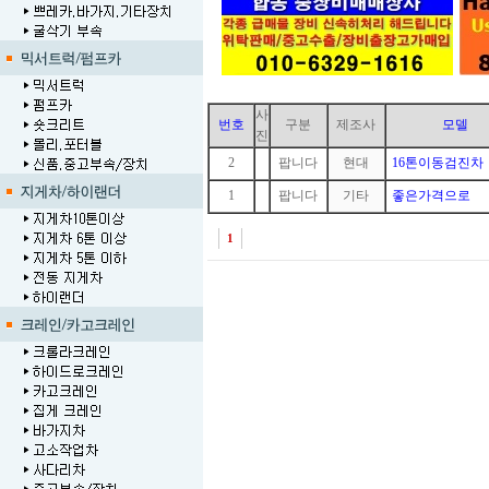
사
번호
구분
제조사
모델
진
2
1
팝니다
현대
16톤이동검진차
1
1
팝니다
기타
좋은가격으로
1