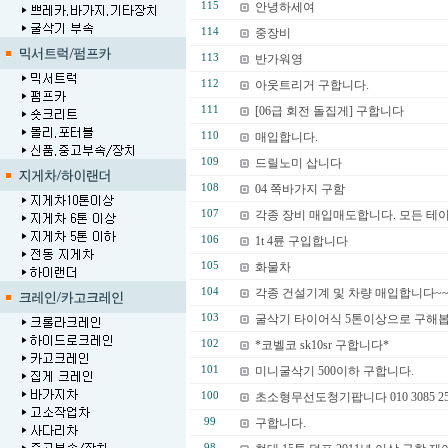
115
안녕하세여
114
중장비
113
반가워영
112
아웃트리거 구합니다.
111
[06급 회전 돌집게] 구합니다
110
매입합니다.
109
드릴노미 삽니다
108
04 쪽바가지 구함
107
각종 장비 매입매도합니다. 모든 테
106
1t 4륜 구입합니다
105
화물차
104
각종 건설기계 및 차량 매입합니다~
103
굴삭기 타이어식 5톤이상으로 구해
102
*코벨코 sk10sr 구합니다*
101
미니굴삭기 500이하 구합니다.
100
초소형무선도청기팝니다 010 3085 25
99
구합니다.
98