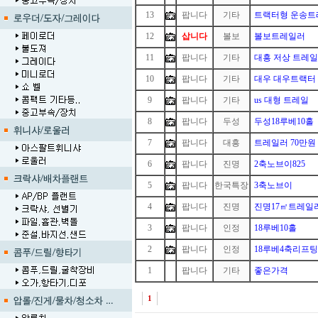
13
팝니다
기타
트랙터형 운송트
12
삽니다
볼보
볼보트레일러
11
팝니다
기타
대흥 저상 트레일
10
팝니다
기타
대우 대우트랙터
9
팝니다
기타
us 대형 트레일
8
팝니다
두성
두성18루베10홀
7
팝니다
대흥
트레일러 70만원
6
팝니다
진명
2축노브이825
5
팝니다
한국특장
3축노브이
4
팝니다
진명
진명17㎡트레일
3
팝니다
인정
18루베10홀
2
팝니다
인정
18루베4축리프팅
1
1
팝니다
기타
좋은가격
1