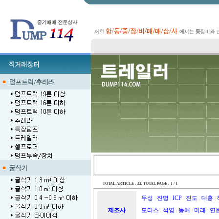
TOTAL ARTICLE : 22
, TOTAL PAGE : 1 / 1
두성
진명
ICP
진도
대흥
|
|
|
|
|
제조사
모터스
석영
동해
미래
연
|
|
|
|