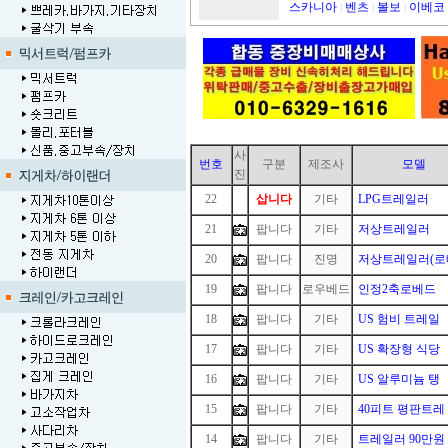
스카니아
벤츠
볼보
이베코
|
|
|
사
번호
구분
제조사
모델
진
22
1
삽니다
기타
LPG트레일러
21
팝니다
기타
저상트레일러
20
팝니다
진명
저상트레일러(로
19
팝니다
로우베드
인정2축로베드
18
팝니다
기타
US 험비 트레일
17
팝니다
기타
US 확장형 식당
16
팝니다
기타
US 알루미늄 탱
15
팝니다
기타
40피트 평판트레
14
팝니다
기타
트레일러 90만원