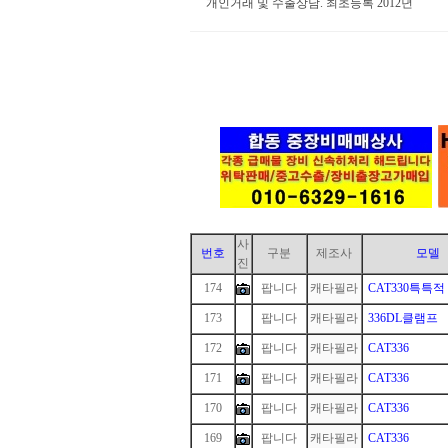
개인거래 및 수출상담. 최초등록 2012년
사
번호
구분
제조사
모델
진
174
팝니다
캐타필라
CAT330특특적
173
1
팝니다
캐타필라
336DL클램프
172
팝니다
캐타필라
CAT336
171
팝니다
캐타필라
CAT336
170
팝니다
캐타필라
CAT336
169
팝니다
캐타필라
CAT336