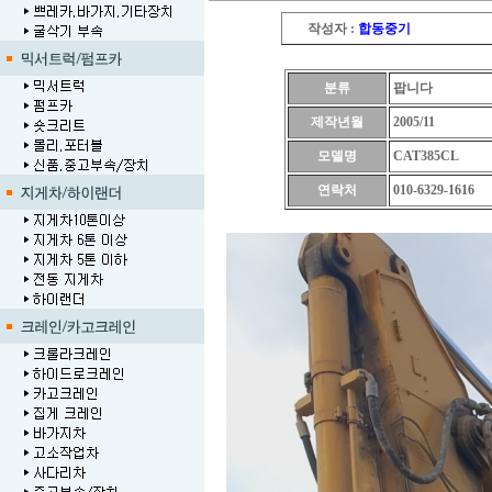
작성자 :
합동중기
분류
팝니다
제작년월
2005/11
모델명
CAT385CL
연락처
010-6329-1616