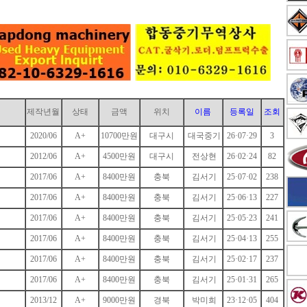
제작년월
상태
금액
위치
이름
등록일
조회
2020/06
A+
10700만원
대구시
대국중기
26·07·29
3
2012/06
A+
4500만원
대구시
전상현
26·02·24
82
2017/06
A+
8400만원
충북
김서기
25·07·02
238
2017/06
A+
8400만원
충북
김서기
25·06·13
227
2017/06
A+
8400만원
충북
김서기
25·05·23
241
2017/06
A+
8400만원
충북
김서기
25·04·13
255
2017/06
A+
8400만원
충북
김서기
25·02·17
237
2017/06
A+
8400만원
충북
김서기
25·01·31
265
2013/12
A+
9000만원
경북
박미희
23·12·05
404