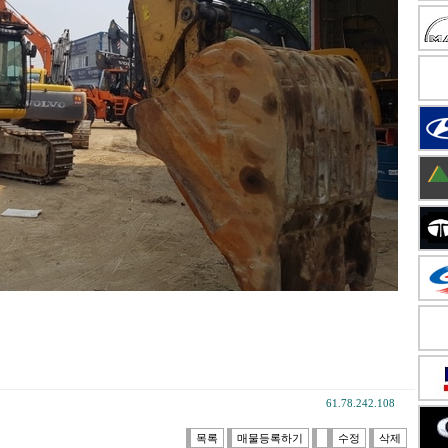
61.78.242.108
목록
매물등록하기
수정
삭제