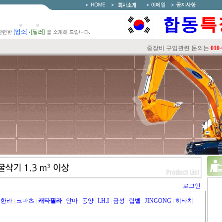
중장비 구입관련 문의는
010-6329
로그인
한라
코마츠
캐타필라
얀마
동양
I.H.I
금성
립벨
JINGONG
히타치
|
|
|
|
|
|
|
|
|