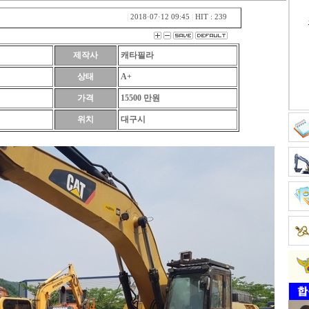
|
2018·07·12 09:45
|
HIT : 239
제작사
캐타필라
상태
A+
가격
15500 만원
위치
대구시