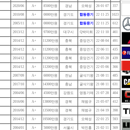
2020/06
A+
8500만원
경남
오해성
26·01·07
357
2010/08
A+
0000만원
경기도
합동중기
22·11·25
1023
2005/11
A+
0000만원
경기도
합동중기
22·11·25
612
2013/12
A+
9700만원
대구시
Q박미희
22·11·10
461
2014/12
A+
11200만원
충북
중앙건기
22·08·04
491
2014/12
A+
11200만원
충북
중앙건기
22·06·11
435
2014/12
A+
11200만원
충북
중앙건기
22·05·20
439
2014/12
A+
11200만원
충북
중앙건기
22·05·06
366
2007/09
A+
6000만원
전남
굴삭기왕
21·08·11
485
2017/10
A+
14300만원
충남
굴삭기왕
21·08·11
631
2004/06
A+
4500만원
강원도
영동기매
21·07·28
404
2016/06
A+
13800만원
경북
채범규
21·05·07
412
2016/06
A+
13500만원
경북
채범규
21·04·19
398
2014/12
A+
19500만원
경기도
오해성
22·01·25
593
2004/01
A+
5000만원
서울시
박진흥
21·02·11
369