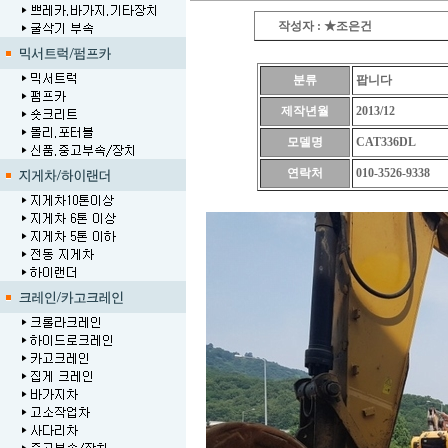
작성자 : ★조은건
분류
팝니다
제작년월
2013/12
모델명
CAT336DL
연락처
010-3526-9338