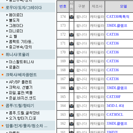
사
번호
구분
제조사
모델
진
174
팝니다
캐타필라
CAT330특특적
173
1
팝니다
캐타필라
336DL클램프
172
팝니다
캐타필라
CAT336
171
팝니다
캐타필라
CAT336
170
팝니다
캐타필라
CAT336
169
팝니다
캐타필라
CAT336
168
팝니다
캐타필라
CAT336
167
팝니다
캐타필라
CAT336
166
팝니다
캐타필라
336DL클램프
165
1
팝니다
캐타필라
CAT330F
164
팝니다
캐타필라
345D-L 4대
163
팝니다
캐타필라
CAT385CL
162
팝니다
캐타필라
336DL클램프
161
팝니다
캐타필라
336D2L