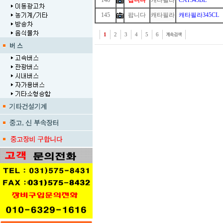
146
삽니다
캐타필라
CAT345BL
145
팝니다
캐타필라
캐타필라345CL
1
2
3
4
5
6