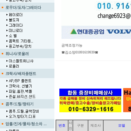
금액조정가능
☎김소망01091619939☎
사
번호
구분
제조사
모델
진