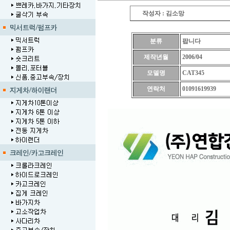
작성자 : 김소망
분류
팝니다
제작년월
2006/04
모델명
CAT345
연락처
01091619939