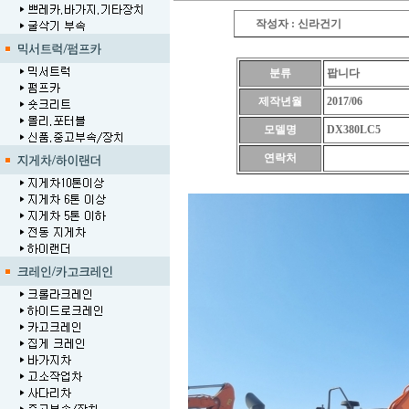
작성자 : 신라건기
분류
팝니다
제작년월
2017/06
모델명
DX380LC5
연락처