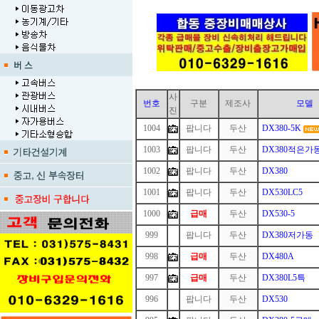
사
번호
구분
제조사
모델
진
1004
팝니다
두산
DX380-5K
1003
팝니다
두산
DX380적은가
1002
팝니다
두산
DX380
1001
팝니다
두산
DX530LC5
1000
급매
두산
DX530-5
999
1
팝니다
두산
DX380저가동
998
급매
두산
DX480A
997
급매
두산
DX380L5특
996
1
팝니다
두산
DX530