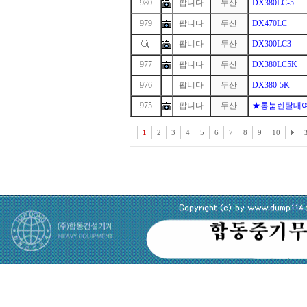
980
팝니다
두산
DX380LC-5
979
팝니다
두산
DX470LC
팝니다
두산
DX300LC3
977
팝니다
두산
DX380LC5K
976
1
팝니다
두산
DX380-5K
975
팝니다
두산
★롱붐렌탈대
1
2
3
4
5
6
7
8
9
10