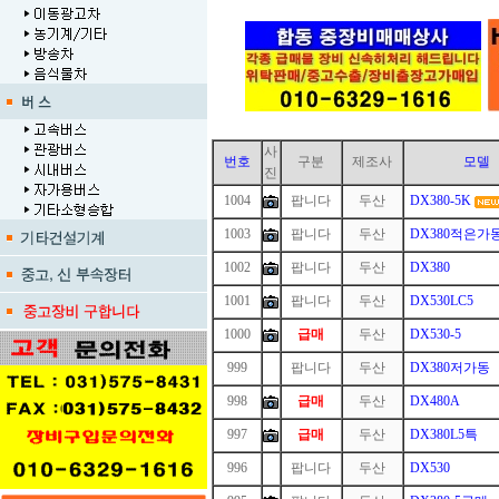
사
번호
구분
제조사
모델
진
1004
팝니다
두산
DX380-5K
1003
팝니다
두산
DX380적은가
1002
팝니다
두산
DX380
1001
팝니다
두산
DX530LC5
1000
급매
두산
DX530-5
999
1
팝니다
두산
DX380저가동
998
급매
두산
DX480A
997
급매
두산
DX380L5특
996
1
팝니다
두산
DX530