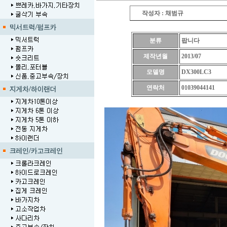
작성자 : 채범규
분류
팝니다
제작년월
2013/07
모델명
DX300LC3
연락처
01039044141